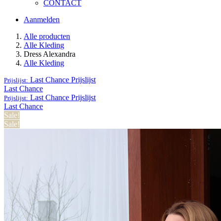
CONTACT
Aanmelden
Alle producten
Alle Kleding
Dress Alexandra
Alle Kleding
Last Chance
Prijslijst
Prijslijst:
Last Chance
Last Chance
Prijslijst
Prijslijst:
Last Chance
Sale!
Sale!